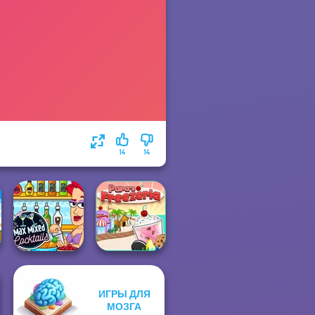
14
14
ИГРЫ ДЛЯ
Max Mixed
МОЗГА
Cocktails
Papa's Freezeria