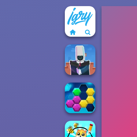
Cameraman vs
Toilets Puzzle