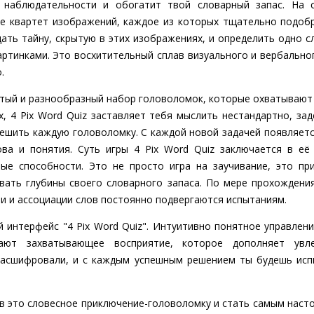
 наблюдательности и обогатит твой словарный запас. На 
бе квартет изображений, каждое из которых тщательно подоб
адать тайну, скрытую в этих изображениях, и определить одно 
артинками. Это восхитительный сплав визуального и вербальн
.
гатый и разнообразный набор головоломок, которые охватывают
, 4 Pix Word Quiz заставляет тебя мыслить нестандартно, зад
решить каждую головоломку. С каждой новой задачей появляет
ова и понятия. Суть игры 4 Pix Word Quiz заключается в её
ые способности. Это не просто игра на заучивание, это пр
овать глубины своего словарного запаса. По мере прохожден
ии и ассоциации слов постоянно подвергаются испытаниям.
й интерфейс "4 Pix Word Quiz". Интуитивно понятное управлен
ают захватывающее восприятие, которое дополняет увле
расшифровали, и с каждым успешным решением ты будешь исп
 в это словесное приключение-головоломку и стать самым насто