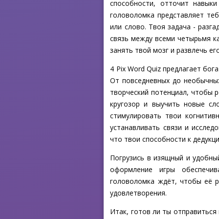
способности, отточит навыки
головоломка представляет те
или слово. Твоя задача - разг
связь между всеми четырьмя к
занять твой мозг и развлечь его
4 Pix Word Quiz предлагает бо
От повседневных до необычных
творческий потенциал, чтобы 
кругозор и выучить новые сл
стимулировать твои когнитивн
устанавливать связи и исслед
что твои способности к дедукц
Погрузись в изящный и удобны
оформление игры обеспечив
головоломка ждёт, чтобы её 
удовлетворения.
Итак, готов ли ты отправиться