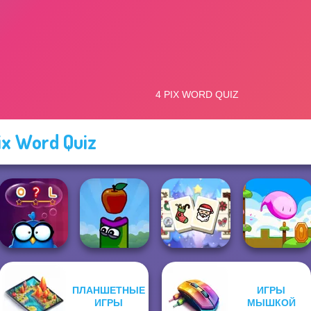
ix Word Quiz
Mahjong
ПЛАНШЕТНЫЕ
ИГРЫ
Christmas
ИГРЫ
МЫШКОЙ
Words with Owl
Apple Worm
Holiday
Mini Steps