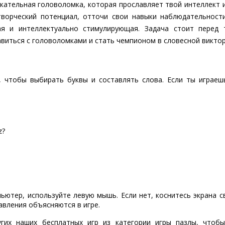
лекательная головоломка, которая прославляет твой интеллект
творческий потенциал, отточи свои навыки наблюдательности
ая и интеллектуально стимулирующая. Задача стоит перед 
виться с головоломками и стать чемпионом в словесной виктори
 чтобы выбирать буквы и составлять слова. Если ты играеш
z?
пьютер, используйте левую мышь. Если нет, коснитесь экрана 
авления объясняются в игре.
угих наших бесплатных игр из категории игры пазлы, чтоб