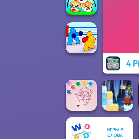
Puzzle Fever
Protect My Dog 3
4 P
Boxing Gang
Stars
ИГРЫ В
Bubble Shooter
Gold Strike Icy
СЛОВА
Valentine
Cave