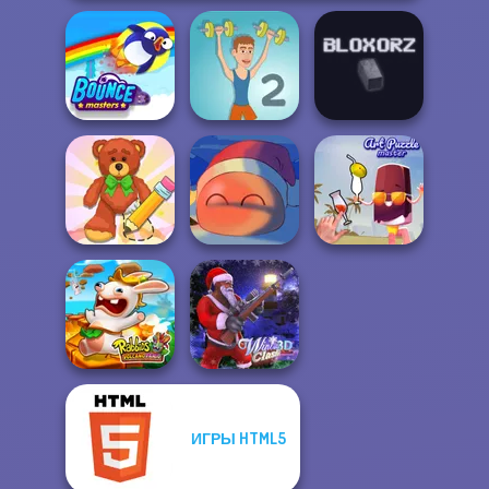
Bouncemasters
Muscle Clicker 2
Bloxorz
Wipe Insight
Master
Fireblob Winter
Art Puzzle Master
ИГРЫ HTML5
Rabbids Volcano
Panic
Winter Clash 3D