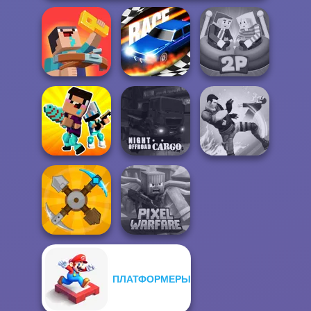
Noob: Zombie
Ragdoll Arena 2
Prison Escape
Drag Race 3D
Player
Noob vs Pro
Night OffRoad
Challenge
Cargo
Gang Brawlers
ПЛАТФОРМЕРЫ
Minecraft Pixel
Craft Drill
Warfare