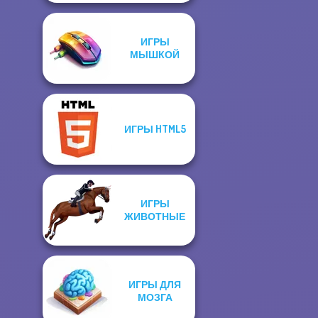
ИГРЫ
МЫШКОЙ
ИГРЫ HTML5
ИГРЫ
ЖИВОТНЫЕ
ИГРЫ ДЛЯ
МОЗГА