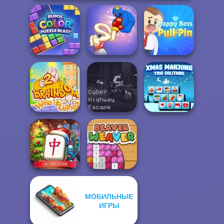
Block Color
Long Dog - Long
Happy Boss Pull
Puzzle Blast
Nose
Pin
Braindom 2:
Cyber Highway
Xmas Mahjong
Who is Lying?
Escape
Trio Solitaire
МОБИЛЬНЫЕ
Mahjong at
Home -
ИГРЫ
Christmas Ed...
Beaver Weaver