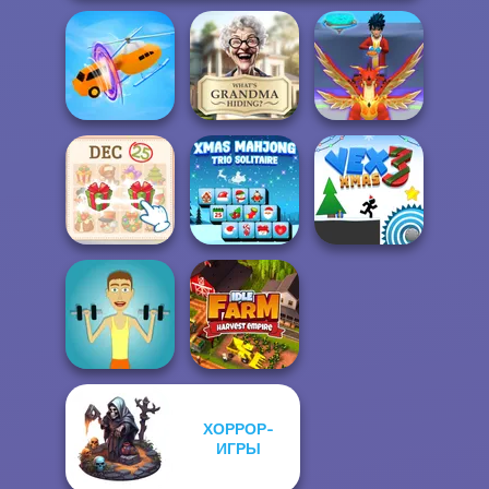
What Is Grandma
Shape-shifting
Hiding
Mystical Blade 3D
KrisMas Mahjong
Xmas Mahjong
2
Trio Solitaire
Vex 3 Xmas
ХОРРОР-
ИГРЫ
Muscle Clicker
Idle Farm