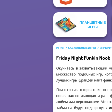
ПЛАНШЕТНЫЕ
ИГРЫ
ИГРЫ
КАЗУАЛЬНЫЕ ИГРЫ
ИГРЫ Ф
Friday Night Funkin Noob
Окунитесь в захватывающий мир
множество подобных игр, кото
лучших игры фрайдей найт фанк
Приготовься оторваться по полн
новая захватывающая игра - ф
любимыми персонажами Minecraf
тайминга будут подвергнуты и