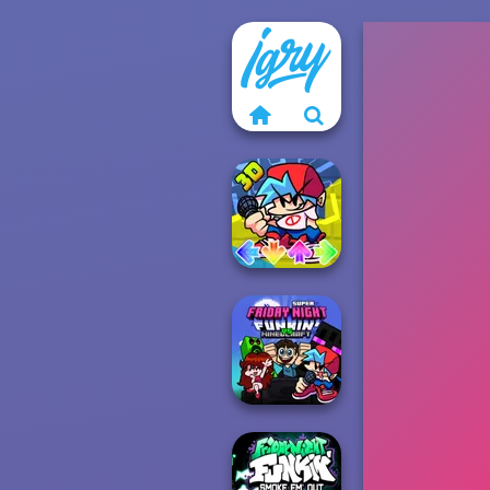
FNF Music 3D
Super Friday
Night Funkin'