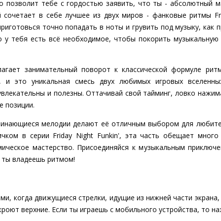
то позволит тебе с гордостью заявить, что ты - абсолютный м
 сочетает в себе лучшее из двух миров - фанковые ритмы Frid
 приготовься точно попадать в ноты и грувить под музыку, как 
 у тебя есть всё необходимое, чтобы покорить музыкальную сц
длагает занимательный поворот к классической формуле рит
, и это уникальная смесь двух любимых игровых вселенны
увлекательны и полезны. Оттачивай свой тайминг, ловко нажима
е позиции.
минающиеся мелодии делают её отличным выбором для любител
ком в серии Friday Night Funkin', эта часть обещает мног
ическое мастерство. Присоединяйся к музыкальным приключени
о ты владеешь ритмом!
ми, когда движущиеся стрелки, идущие из нижней части экрана, 
роют верхние. Если ты играешь с мобильного устройства, то на