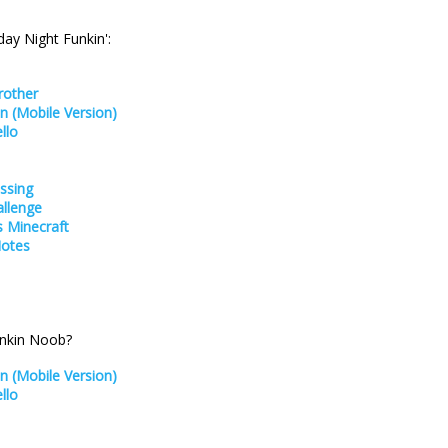
ay Night Funkin':
rother
In (Mobile Version)
llo
issing
allenge
s Minecraft
Notes
unkin Noob?
In (Mobile Version)
llo