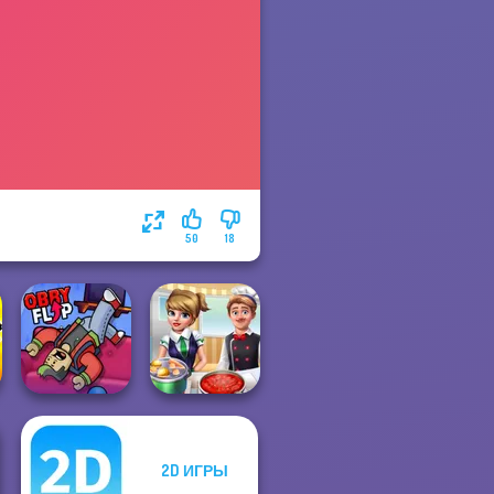
50
18
2D ИГРЫ
Obby Flip
Cooking Frenzy