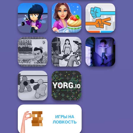
Brawl Stars
Cooking Stories:
Sound
Fun Cafe
Roshambo
Super Soccer
Noggins
Squid Battle
Christmas
Simulator
Cursed Dreams
ИГРЫ НА
Boxing Gang
ЛОВКОСТЬ
Stars
YORG.io