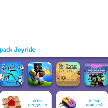
pack Joyride
ИГРЫ
ИГРЫ
Stickman Rogue
Mr. Macagi
БРОДИЛКИ
МЫШКОЙ
Online
Poxel.io
Adventures
Music Rush