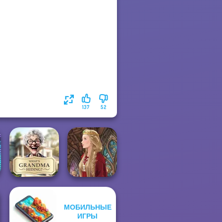
137
52
МОБИЛЬНЫЕ
What Is Grandma
ИГРЫ
Hiding
Medieval Doll