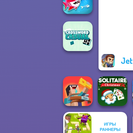
Multiplayer
Fish Stab Getting
Big
Jet
Casual
Crossword
ИГРЫ
Noob: Zombie
Solitaire Classic
РАННЕРЫ
Prison Escape
Christmas