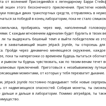
та от волнения! Присоединяйся к легендарному Барри Стейкф
ий экшен этого бесконечного приключения. Пристегни новей
уки поводья диких транспортных средств, отправляясь в неум
мчаться за победой в конец лаборатории, пока не стало слишком
 смельчака, пробираясь через мир, наполненный головокр
ми. С каждым мгновением адреналин будет бурлить в твоих ве
 ли ты выдержать бешеный темп и выйти победителем из эт
же в захватывающий экшен Jetpack Joyride, ты откроешь дл
са. Пройди через динамично меняющееся окружение, каждо
е, пока ты наперегонки со временем будешь пытаться обогнат
и рывком ты будешь чувствовать, как по твоим венам течет в
алиновых приключений. Приготовься к незабываемому путеш
рясающими моментами, от которых у тебя перехватит дыхание.
и, Jetpack Joyride постоянно подкидывает тебе новые сюрприз
сь от надвигающихся опасностей. Собирая монеты, ты сможеш
е дальше и дальше в лаборатории. Помимо апгрейдов, ты та
еимущество.