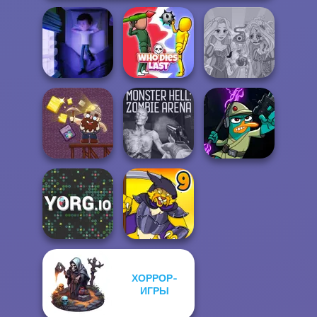
Rapunzel
Cursed Dreams
Who Dies Last
Zombie Curse
Monster Hell:
Agent P Rebel
Gold Mine
Zombie Arena
Spy
ХОРРОР-
ИГРЫ
YORG.io
Dynamons 9