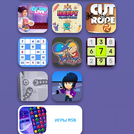
Cooking Live: Be
a Chef&Cook
Happy Glass
Cut the Rope
Mathematical
Crossword
Elevator Fight
Daily Sudoku
ИГРЫ MSN
Brawl Stars
Soccer Snakes
Sound