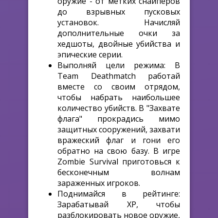
оружие - от метких снайперов
до взрывных пусковых
установок. Начисляй
дополнительные очки за
хедшоты, двойные убийства и
эпические серии.
Выполняй цели режима:
В
Team Deathmatch работай
вместе со своим отрядом,
чтобы набрать наибольшее
количество убийств. В "Захвате
флага" прокрадись мимо
защитных сооружений, захвати
вражеский флаг и гони его
обратно на свою базу. В игре
Zombie Survival приготовься к
бесконечным волнам
зараженных игроков.
Поднимайся в рейтинге:
Зарабатывай XP, чтобы
разблокировать новое оружие,