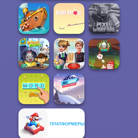
Minecraft Pixel
Clean the Ocean
Ball Drop
Warfare
Dr. Panda Airport
Cooking Frenzy
Egg Farm
ПЛАТФОРМЕРЫ
Ski Jump
Word Stickers!
Challenge