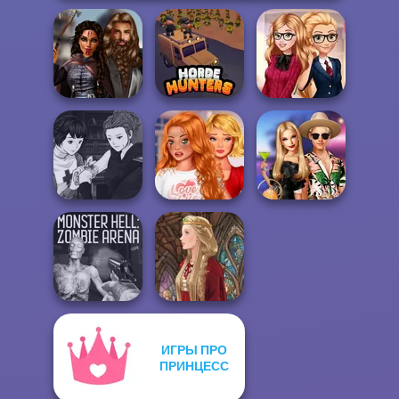
Medieval
Back To School
Princesses
Horde Hunters
Fashionistas
Manga Creator
Bestie To The
Vampire Hunter
Rescue Breakup
BFFs' Birthday
P...
P...
Bash For Babs
ИГРЫ ПРО
Monster Hell:
ПРИНЦЕСС
Zombie Arena
Medieval Doll