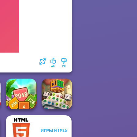
46
20
ИГРЫ HTML5
Tropical Cubes
2048
Cube Match