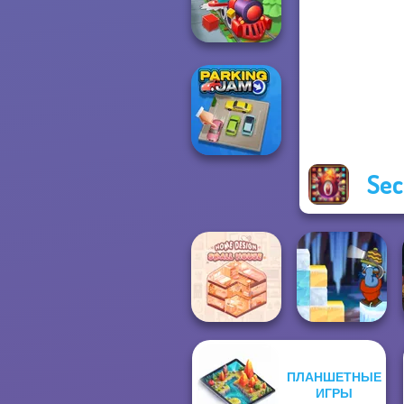
Beaver Weaver
Train Miner
Sec
Parking Jam
ПЛАНШЕТНЫЕ
Home Design:
Gold Strike Icy
ИГРЫ
Small House
Cave