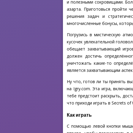
и полезными сокровищами. Боле
азарта. Приготовься пройти ч
решения задач и стратегиче
многочисленные бонусы, котор
Погрузись в мистическую атмо
кусочек увлекательной головол
обещает захватывающий игров
должен достичь определённог
уничтожать какие-то определ
является захватывающим аспекто
Ну что, готов ли ты принять вы
на Igry.com. Эта игра, включ
тебе предстоит раскрыть, дост
что приходи играть в Secrets of 
Как играть
С помощью левой кнопки мыши 