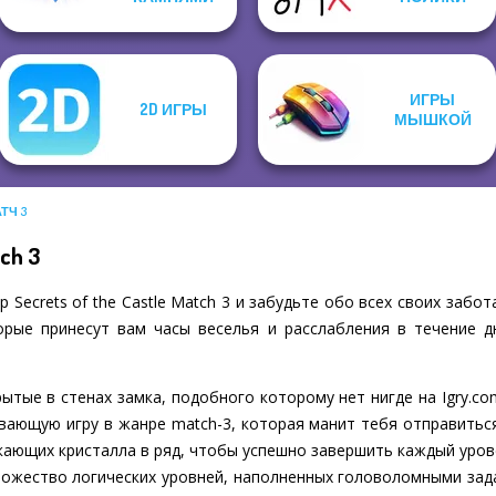
ИГРЫ
2D ИГРЫ
МЫШКОЙ
ТЧ 3
tch 3
Secrets of the Castle Match 3 и забудьте обо всех своих забот
рые принесут вам часы веселья и расслабления в течение д
рытые в стенах замка, подобного которому нет нигде на Igry.co
атывающую игру в жанре match-3, которая манит тебя отправитьс
кающих кристалла в ряд, чтобы успешно завершить каждый уровень
ножество логических уровней, наполненных головоломными зад