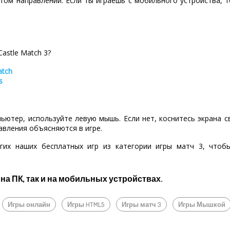
том направлении. Если ты играешь с мобильного устройства, 
Castle Match 3?
atch
s
пьютер, используйте левую мышь. Если нет, коснитесь экрана 
авления объясняются в игре.
гих наших бесплатных игр из категории игры матч 3, что
 на ПК, так и на мобильных устройствах.
Игры онлайн
Игры HTML5
Игры матч 3
Игры Мышкой