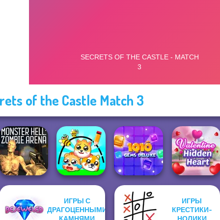
rets of the Castle Match 3
ИГРЫ С
ИГРЫ
ДРАГОЦЕННЫМИ
КРЕСТИКИ-
Monster Hell:
10X10 Gems
Valentine Hidden
Zombie Arena
КАМНЯМИ
Protect My Dog 3
Deluxe
НОЛИКИ
Heart