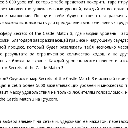
е 5 000 уровней, которые тебе предстоит покорить, гарантир
ерез множество увлекательных уровней, каждый из которых 
ское мышление. По пути тебе будут встречаться различны
ые можно использовать для преодоления многочисленных трудн
сферу Secrets of the Castle Match 3, где каждый уровень - э
омки. Благодаря завораживающей графике и чарующему саундтр
ой процесс, который будет развлекать тебя несколько часо
о результата за ограниченное количество ходов, а на дру
ённые блоки на экране. Каждый уровень может принести что-
м Secrets of the Castle Match 3.
зов? Окунись в мир Secrets of the Castle Match 3 и испытай свои
ающая в себя более 5000 захватывающих уровней и множество т
авит массу удовольствия не только любителям головоломок, н
the Castle Match 3 на Igry.com.
выбери элемент на сетке и, удерживая её нажатой, перетаскив