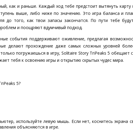
ый, как и раньше. Каждый ход тебе предстоит вытянуть карту 
ступень выше, либо ниже по значению. Это игра баланса и пл
ля до того, как твои запасы закончатся. По пути тебе буду
проблем и поощряют вдумчивый подход.
ьные события поддерживают оживление, предлагая возможнос
орые делают прохождение даже самых сложных уровней боле
только погружаешься в игру, Solitaire Story TriPeaks 5 обещает
жает тебя к освоению игры и открытию скрытых чудес мира.
TriPeaks 5?
пьютер, используйте левую мышь. Если нет, коснитесь экрана 
авления объясняются в игре.