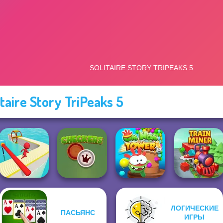
itaire Story TriPeaks 5
ЛОГИЧЕСКИЕ
ПАСЬЯНС
Om Nom Tower
ИГРЫ
Fun Race 3D
Checkers
3D
Train Miner