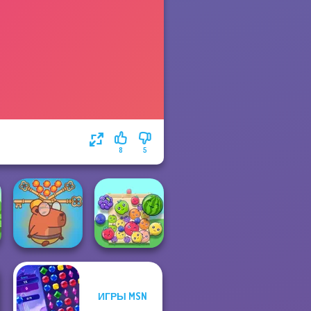
8
5
Save Baby
ИГРЫ MSN
Capybaras: Pull
Pin
Fruit Party