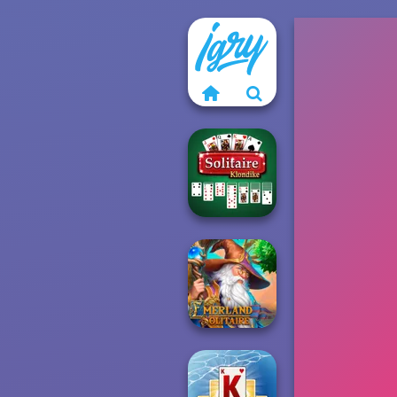
Solitaire
Klondike
Emerland