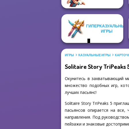
ГИПЕРКАЗУАЛЬНЫЕ
ИГРЫ
ИГРЫ
КАЗУАЛЬНЫЕ ИГРЫ
КАРТОЧ
Solitaire Story TriPeaks 
Окунитесь в захватывающий мир
множество подобных игр, кото
лучших пасьянс!
Solitaire Story TriPeaks 5 при
пасьянсов опирается на все,
направления. Под руководство
пейзажи и знаковые достоприме