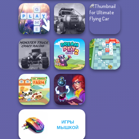
Ultimate Flying
Bubble Letters
Offroad Life 3D
Car
Monster Truck
Crazy Racing
Dream Pet Link 2
Break n Bounce
ИГРЫ
МЫШКОЙ
Dr. Panda Farm
Sorting Sorcery