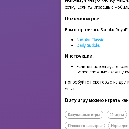
Используй левую кнопку мыши,
сетку. Если ты играешь с мобил
Похожие игры:
Вам понравилась Sudoku Royal?
Sudoku Classic
Daily Sudoku
Инструкции:
Если вы используете ком
Более сложные схемы упр
Попробуйте некоторые из други
опыт!
В эту игру можно играть как
Казуальные игры
2D игры
Планшетные игры
Игры для