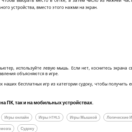
 чтобы выбрать место в сетке, а затем число из нижней част
ьного устройства, вместо этого нажми на экран.
пьютер, используйте левую мышь. Если нет, коснитесь экрана 
авления объясняются в игре.
х наших бесплатных игр из категории судоку, чтобы получить
 на ПК, так и на мобильных устройствах.
Игры онлайн
Игры HTML5
Игры Мышкой
Логические 
 мозга
Судоку