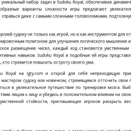
 уникальный набор задач в Sudoku Royal, обеспечивая динамич
образные варианты сложности игры предлагают увлекате
 и справься даже с самыми сложными головоломками, подтолкну
рсией судоку не только как игрой, но и как инструментом для о
нировочным полигоном для улучшения логического мышления и 
еское размещение чисел, каждый ход становится умственным
тивных навыков. Sudoku Royal и подобные ей игры представ
, кто стремится повысить остроту своего ума.
ku Royal на Igry.com и открой для себя непреходящую при
 мастером судоку или новичком, стремящимся отточить свои л
иться в увлекательное путешествие по тренировке мозга. Вы
тями лицом к лицу и убедись в положительном влиянии на свою 
 умственной стойкости, приглашающее игроков раскрыть ве