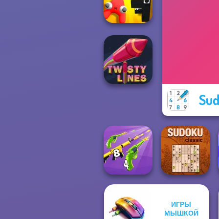
HD 3
Alphabet: Merge
And Fight
Sud
Twisty Lines
ИГРЫ
Merge 2048 Gun
МЫШКОЙ
Rush
Sudoku Classic