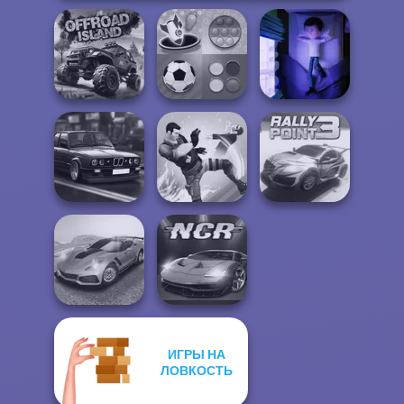
Mind Games for
Offroad Island
2-3-4 Player
Cursed Dreams
Highway Cars
Traffic Racer
Gang Brawlers
Rally Point 3
ИГРЫ НА
Madness Driver
ЛОВКОСТЬ
Vertigo City
Night City Racing