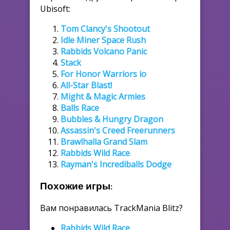
Ubisoft:
Tom Clancy's Shootout
Idle Miner Space Rush
Rabbids Volcano Panic
Stack
For Honor Warriors io
All-Star Blast!
Might & Magic Armies
Balls Race
Bubbles & Hungry Dragon
Assassin's Creed Freerunners
Brawlhalla Grand Slam
Rabbids Wild Race
Rayman's Incrediballs Dodge
Похожие игры:
Вам понравилась TrackMania Blitz?
Rabbids Wild Race