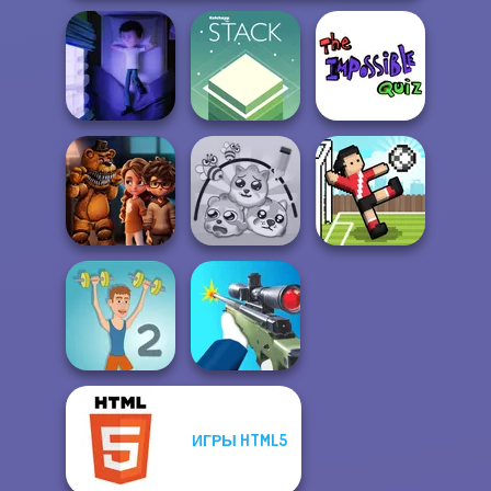
The Impossible
Cursed Dreams
Stack
Quiz Classic
FNAF Horror At
Home
Protect My Dog 3
Soccer Random
ИГРЫ HTML5
Muscle Clicker 2
Sniper Shooter 2