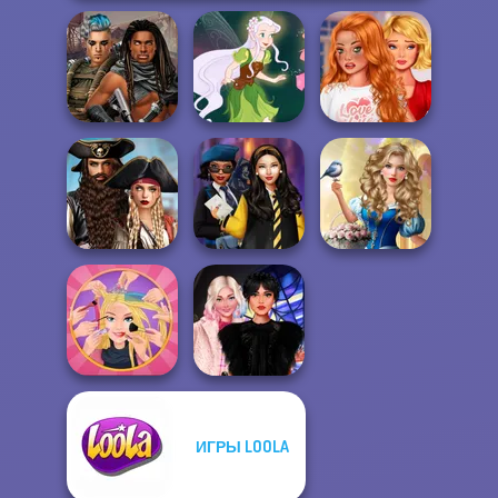
Bestie To The
Cyberpunk
Rescue Breakup
Guardians
Pixie Friends
P...
Romance Of The
Storybook Glam
Seven Seas
Hogwarts
Dress Up
Pira...
Princesses
Advent...
ИГРЫ LOOLA
Extreme
Wednesday
Makeover
Besties Fun Day