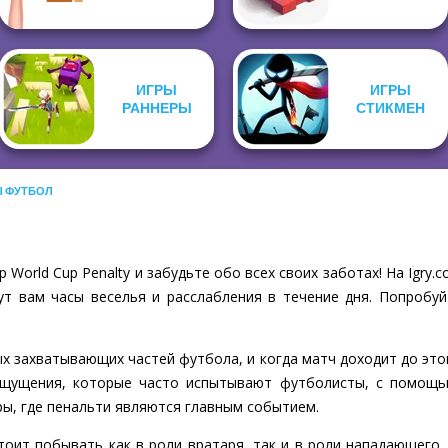
ИГРЫ
ИГРЫ
РАННЕРЫ
СТИКМЕН
Ы ФУТБОЛ
 World Cup Penalty и забудьте обо всех своих заботах! На Igry
ут вам часы веселья и расслабления в течение дня. Попробуй
х захватывающих частей футбола, и когда матч доходит до этой
щущения, которые часто испытывают футболисты, с помощью 
ы, где пенальти являются главным событием.
стоит побывать как в роли вратаря, так и в роли нападающег