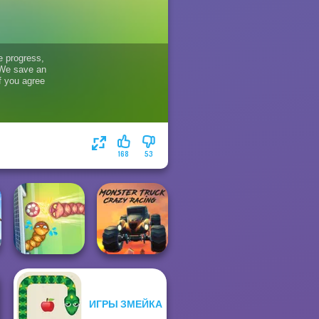
168
53
ИГРЫ ЗМЕЙКА
Monster Truck
Soccer Snakes
Crazy Racing