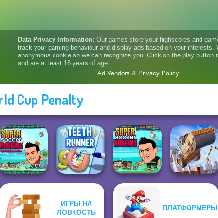
ld Cup Penalty
Super Soccer
ИГРЫ НА
ПЛАТФОРМЕРЫ
Noggins
Super Soccer
Construction
ЛОВКОСТЬ
Christmas
Teeth Runner
Noggins
Ramp Jumping