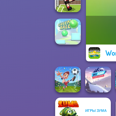
Shootout
Soccer Random
Wor
Green Ball
ИГРЫ ЗУМА
Football
Ski Jump
Superstars 2024
Challenge