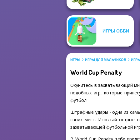
ИГРЫ ОББИ
ИГРЫ
ИГРЫ ДЛЯ МАЛЬЧИКОВ
ИГР
World Cup Penalty
Окунитесь в захватывающий мир
подобных игр, которые принес
футбол!
Штрафные удары - одна из самы
своих мест. Испытай острые о
захватывающей футбольной игр
В World Cup Penalty тебе пред