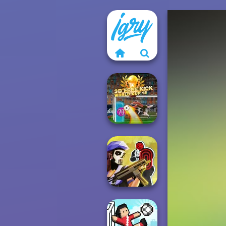
3D Free Kick
World Cup 18
Tom Clancy's