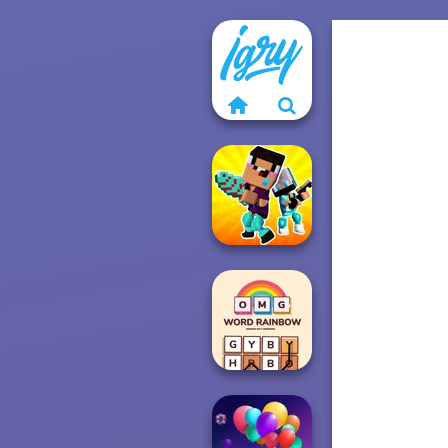
Noob vs Pro
Challenge
OMG Word