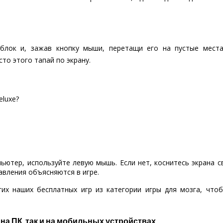
лок и, зажав кнопку мыши, перетащи его на пустые места
то этого тапай по экрану.
eluxe?
пьютер, используйте левую мышь. Если нет, коснитесь экрана 
авления объясняются в игре.
гих наших бесплатных игр из категории игры для мозга, что
 на ПК, так и на мобильных устройствах.