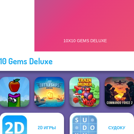
10 Gems Deluxe
2D ИГРЫ
СУДОКУ
Battleships
Commando
Apple Worm
Armada
Train Miner
Force 2