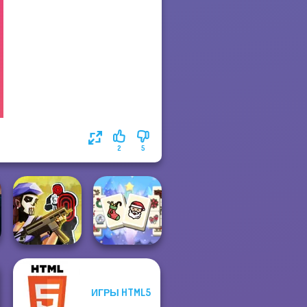
2
5
Mahjong
ИГРЫ HTML5
Tom Clancy's
Christmas
Shootout
Holiday