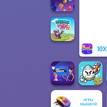
Rainbow
Balloon Match 3D
10X
Dream Pet Link 2
ИГРЫ
Power
МЫШКОЙ
Badminton
Draw To Smash!