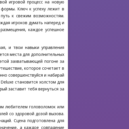
вой игровой процесс на новую
й формы. Ключ к успеху лежит в
 путь к свежим возможностям.
ждая игроков думать наперед и
 размещения, каждое успешное
ная, и твои навыки управления
нется места для дополнительных
 этой захватывающей погоне за
утешествие, которое сочетает в
янно совершенствуйся и набирай
 Deluxe становится холстом для
рый заставит тебя вернуться за
ным любителем головоломок или
плей со здоровой дозой вызова.
наций. Сцена подготовлена для
значение, а каждое совпадение