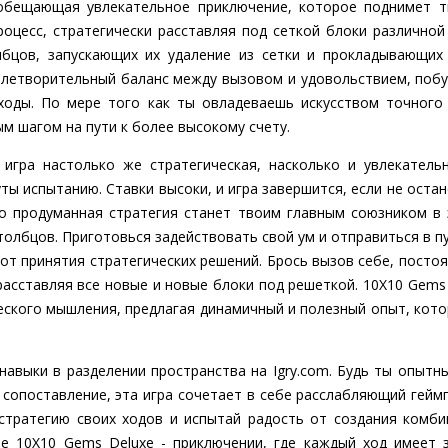
 обещающая увлекательное приключение, которое поднимет т
роцесс, стратегически расставляя под сеткой блоки различно
лбцов, запускающих их удаление из сетки и прокладывающих
влетворительный баланс между вызовом и удовольствием, побу
ходы. По мере того как ты овладеваешь искусством точного
м шагом на пути к более высокому счету.
игра настолько же стратегическая, насколько и увлекатель
ты испытанию. Ставки высоки, и игра завершится, если не оста
о продуманная стратегия станет твоим главным союзником в
толбцов. Приготовься задействовать свой ум и отправиться в п
от принятия стратегических решений. Брось вызов себе, посто
расставляя все новые и новые блоки под решеткой. 10X10 Gems
еского мышления, предлагая динамичный и полезный опыт, кото
 навыки в разделении пространства на Igry.com. Будь ты опыт
 сопоставление, эта игра сочетает в себе расслабляющий гейм
 стратегию своих ходов и испытай радость от создания комби
е 10X10 Gems Deluxe - приключении, где каждый ход имеет 