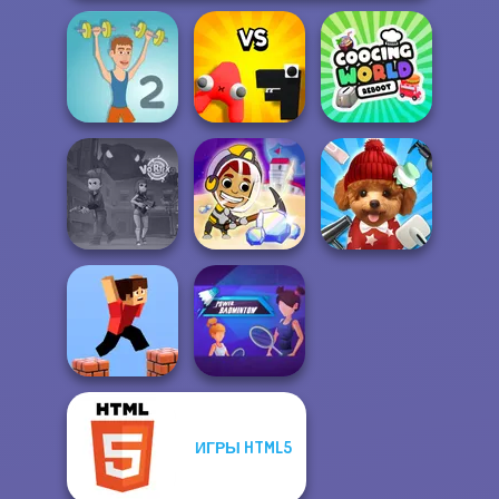
Alphabet: Merge
Cooking World
Muscle Clicker 2
And Fight
Reborn
Idle Miner Space
Vortex 9
Rush
Pet Salon 2
ИГРЫ HTML5
Power
Parkour Block 3D
Badminton