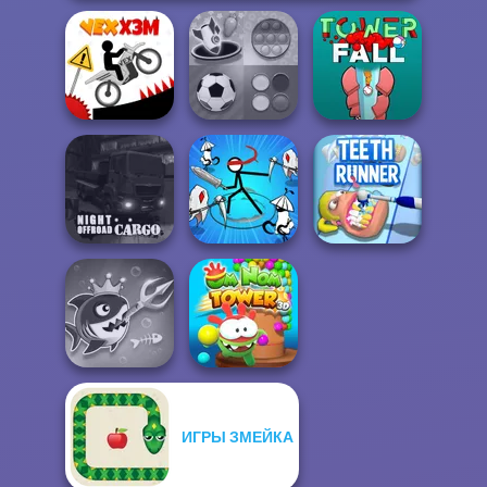
Mind Games for
Vex X3M
2-3-4 Player
Tower Fall
Night OffRoad
Stickman Rogue
Cargo
Online
Teeth Runner
ИГРЫ ЗМЕЙКА
Fish Stab Getting
Om Nom Tower
Big
3D