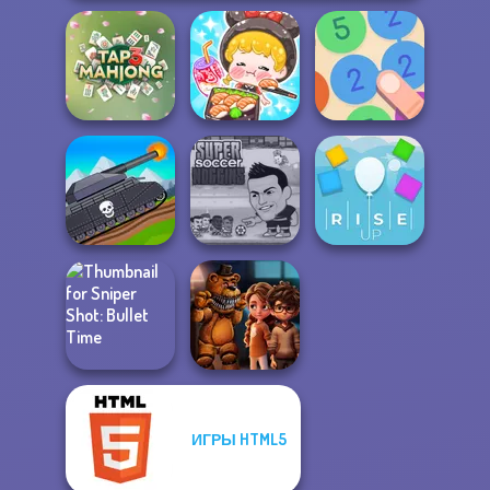
ASMR Girl:
Livestream
Tap 3 Mahjong
Mukbang
Merge 13
Tanks 2D: Tank
Super Soccer
Wars
Noggins
Rise Up
ИГРЫ HTML5
Sniper Shot:
FNAF Horror At
Bullet Time
Home