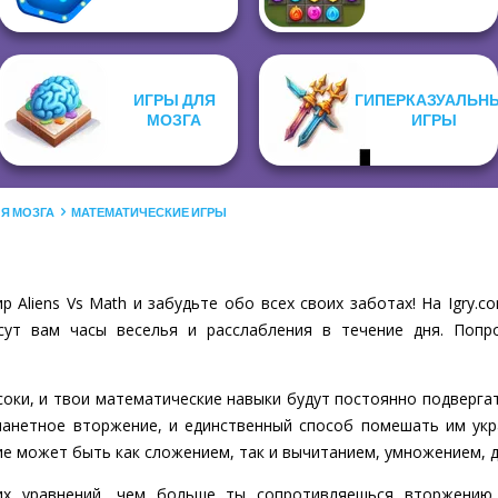
ИГРЫ ДЛЯ
ГИПЕРКАЗУАЛЬН
МОЗГА
ИГРЫ
ЛЯ МОЗГА
МАТЕМАТИЧЕСКИЕ ИГРЫ
 Aliens Vs Math и забудьте обо всех своих заботах! На Igry
сут вам часы веселья и расслабления в течение дня. Попр
ысоки, и твои математические навыки будут постоянно подверга
анетное вторжение, и единственный способ помешать им укр
ие может быть как сложением, так и вычитанием, умножением, 
ких уравнений, чем больше ты сопротивляешься вторжению,