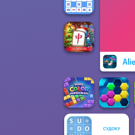
The Shape
Mathematical
Crossword
Ali
Mahjong at
Home -
Christmas Ed...
СУДОКУ
Block Color
Puzzle Blast
Puzzle Fever