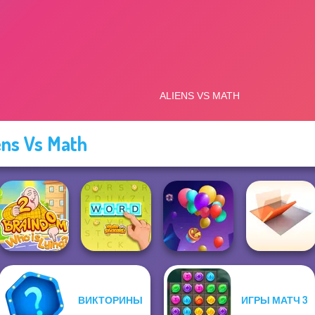
ens Vs Math
ВИКТОРИНЫ
ИГРЫ МАТЧ 3
Braindom 2:
Folding Blocks
Who is Lying?
Word Stickers!
Balloon Match 3D
Puzzle