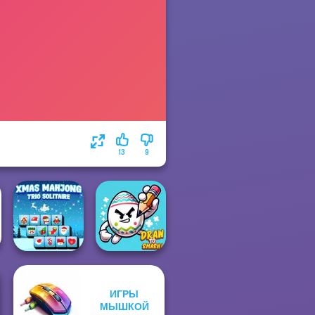
13
9
ИГРЫ
Xmas Mahjong
МЫШКОЙ
Trio Solitaire
Draw To Smash!