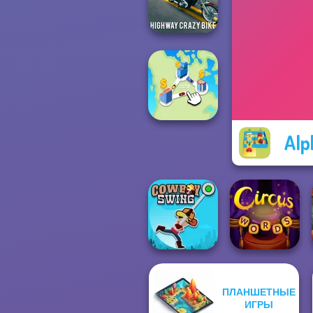
Power Light
Highway Crazy
Bike
Alp
State Connect
ПЛАНШЕТНЫЕ
ИГРЫ
Cowboy Swing
Circus Words