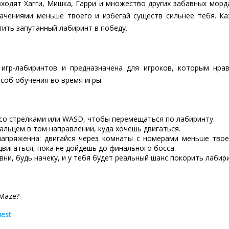
входят Хагги, Мишка, Гарри и множество других забавных мор
начениями меньше твоего и избегай существ сильнее тебя. К
ить запутанный лабиринт в победу.
 игр-лабиринтов и предназначена для игроков, которым нра
особ обучения во время игры.
 со стрелками или WASD, чтобы перемещаться по лабиринту.
альцем в том направлении, куда хочешь двигаться.
напряженна: двигайся через комнаты с номерами меньше твое
вигаться, пока не дойдешь до финального босса.
ни, будь начеку, и у тебя будет реальный шанс покорить лабир
 Maze?
uest