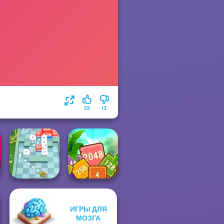
28
13
ИГРЫ ДЛЯ
Tropical Cubes
МОЗГА
Break n Bounce
2048