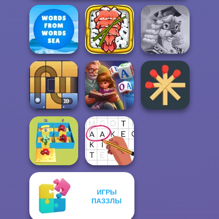
Giant Sushi:
Words From
Merge Master
Words With Prof.
Words: Sea
Game
Wisely
Word Scramble:
Matchstick
Free the Ball
Family Tales
Puzzles
ИГРЫ
Alphabet Lore
ПАЗЗЛЫ
Maze
Letters Match