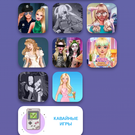
Style Police
Nerd To Popular
Officer
SNK Cosplayer
Makeover Mania
Wedding Dress
Billie's Weekly
ASMR Beauty
Design 2
Planner
Treatment
КАВАЙНЫЕ
Manga Creator -
ИГРЫ
Fantasy World...
Barbie