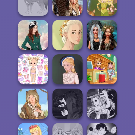
Medieval
Faithful Elf
Princesses
Sun Dress
Romance Of The
Seven Seas
Wolf Maker
Pira...
Vintage Fairy
Natural Girl
Enchanted
Kate Middleton
Portrait
Realms
Chibi Doll: Avatar
Hotel Fever
Creator
Victorian Alice
Tycoon