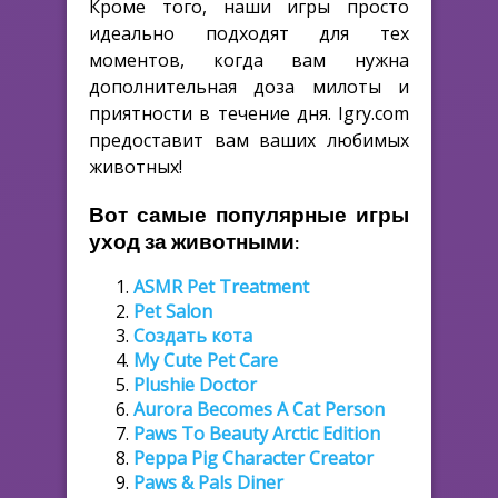
Кроме того, наши игры просто
идеально подходят для тех
моментов, когда вам нужна
дополнительная доза милоты и
приятности в течение дня. Igry.com
предоставит вам ваших любимых
животных!
Вот самые популярные игры
уход за животными:
ASMR Pet Treatment
Pet Salon
Создать кота
My Cute Pet Care
Plushie Doctor
Aurora Becomes A Cat Person
Paws To Beauty Arctic Edition
Peppa Pig Character Creator
Paws & Pals Diner