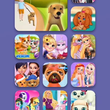
Aurora Becomes
A Cat Person
Dog Life Simulator
Cute Puppy Care
Funny Rescue
Pet
Cute Kitty Care
Cute Pony Care
Princesses And
Celebrity
Princesses
Pets Matching
Puppies
Puppy Care
O...