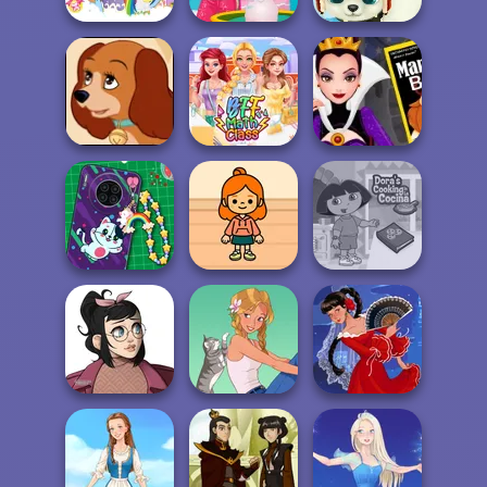
My Little Pony
Barbie's Pet
Paws To Beauty
Winter Looks
Salon
Arctic Edition
Evil Queen's
Kitten or Pup
BFF Math Class
Revenge
DIY Phone Case
TB Avataria Life
Dora Cooking in
Shop
Girl
la Cucina
Casual Icon