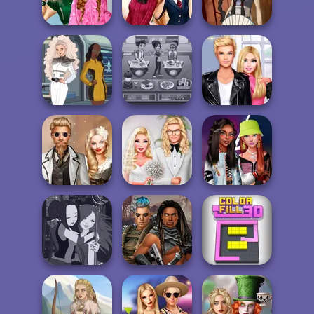
P...
Japanese Spa
Cute Mermaid
School
Popularity
Back To School
Waterbender:
Challenge
Fashionistas
Katara
Trekkie Meiker
Cooking Cafe
Roomies Blind
F/F
Food Chef
Date
Steampunk
Babs' Spring
Fashionistas'
Wedding
Wedding
Faceoff