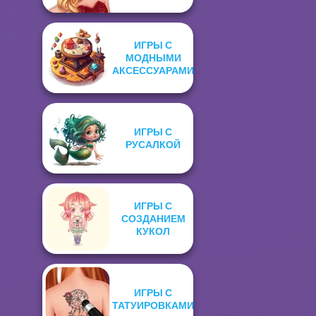
ИГРЫ С
МОДНЫМИ
АКСЕССУАРАМИ
ИГРЫ С
РУСАЛКОЙ
ИГРЫ С
СОЗДАНИЕМ
КУКОЛ
ИГРЫ С
ТАТУИРОВКАМИ