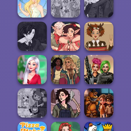
Manga Creator
Manga Creator
Vampire Hunter
Vampire Hunter
Grimm Beauty
P...
P...
Manga Creator
Rapunzel
Vampire Hunter
Thumbelina
Zombie Curse
P...
Manga Creator
Vampire Hunter
Santa's
Ugly Winter
P...
Workshop
Sweater
My Christmas
Cyberpunk
Party Prep
Into the Wild
Shieldmaidens