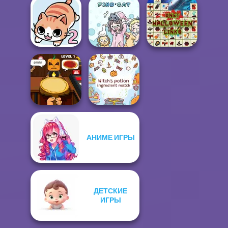
Nerd To Popular
Makeover Mania
Cross Stitch
Trash Factory
Onet Halloween
Find Cat 2
Find Cat
Links
АНИМЕ ИГРЫ
Halloween
Witch's Potion
Pizzeria
Ingredient Matc...
ДЕТСКИЕ
ИГРЫ