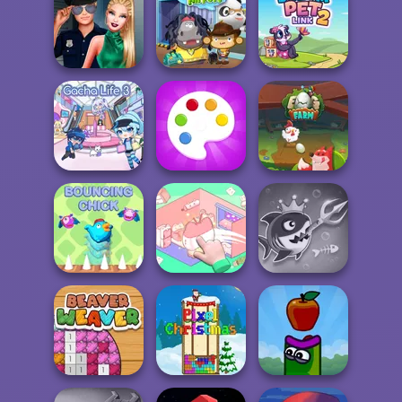
Zombie
Easter
Romance
Cat Sorter Puzzle
Eggventure
Style Police
Officer
Dr. Panda Airport
Dream Pet Link 2
Gacha Life 3
Fun Colors
Egg Farm
Organization
Fish Stab Getting
Bouncing Chick
Princess
Big