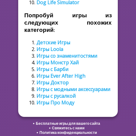
Dog Life Simulator
Попробуй игры из
следующих похожих
категорий:
Детские Игры
Игры Loola
Игры со знаменитостями
Игры Монстр Хай
Игры с Барби
Игры Ever After High
Игры Доктор
Игры с модными аксессуарами
Игры с русалкой
Игры Про Моду
Бесплатные игры для вашего сайта
Свяжитесь с нами
Политика конфиденциальности