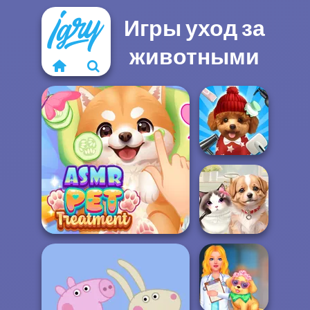
Игры уход за
животными
Pet Salon 2
ASMR Pet Treatment
Pet Salon