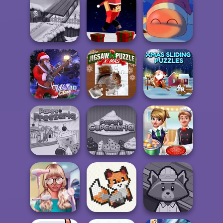
Beaver Weaver
Pixel Christmas
Apple Worm
Parkour Block
Snow Ride 3D
Xmas Special
Fireblob Winter
Jigsaw Puzzle
Xmas Sliding
Winter Clash 3D
XMas
Puzzles
Papa's
Papa's Freezeria
Cupcakeria
Cooking Frenzy