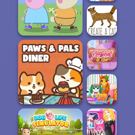
My Cute Pet Care
Peppa Pig Character
Creator
Создать кота
Plushie Doctor
Paws & Pals Diner
Funny Pet Haircut