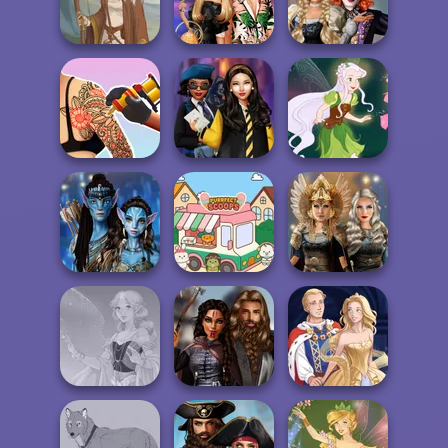
Manga Creator -
Cyberpunk
Fantasy World...
Guardians
Color Fill 3D
Alice and
BFFs' Birthday
Friends:
Viking Woman
Bash For Babs
Enchanted W...
Tattoo Master 3D:
Hogwarts
Crazy Art
Princesses
Pixie Friends
Avatar Na'vi
Norse
Warriors Saga
Purr-fect Scoops
Goddesses