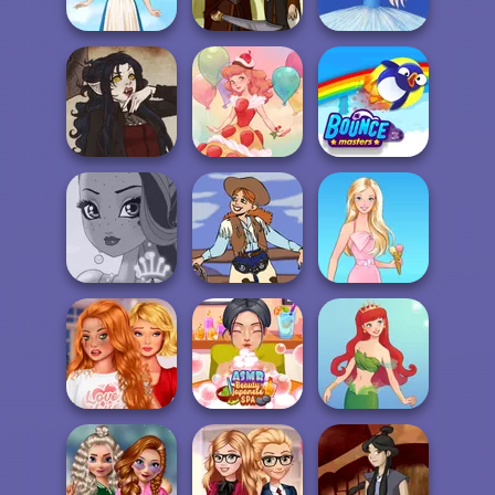
Maker
A Girl And Her Pet
Flamenco Dancer
Folklore Fashion
Firebender Zuko
Ice Ballerina
Gothic Heroine
Dessert Girl
Bouncemasters
Fairy Tale High
Cowgirl
Barbie
Bestie To The
Rescue Breakup
ASMR Beauty