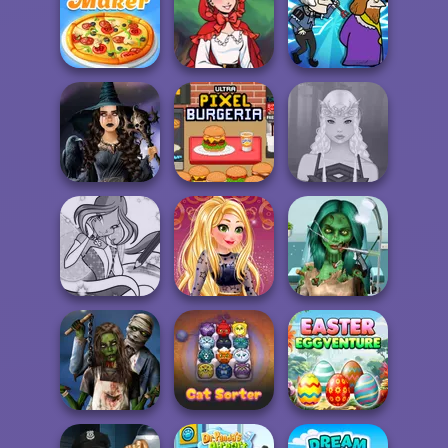
Weekend at the
FNAF Horror At
Devilish Cooking
Overlook
Home
Little Red Riding
The Pizza Maker
Hood
Murder
Mystic Coven The
Ultra Pixel
Sisterhood of...
Burgeria
Elven Makeover
Ghoulish To
Winx Paint Fairy
Online Selfie
Gorgeous Cool
Color
Stories
Zomb...