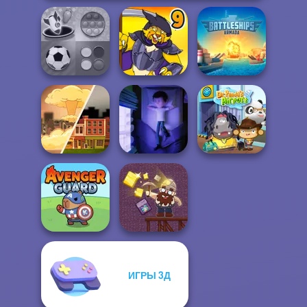
Mind Games for
Battleships
2-3-4 Player
Dynamons 9
Armada
End of War
Cursed Dreams
Dr. Panda Airport
ИГРЫ 3Д
Avenger Guard
Gold Mine