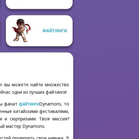
ФАЙТИНГИ
com вы можете найти множество
ейчас одни из лучших файтинги!
ты фанат
файтинги
Dynamons, то
ленные китайскими фестивалями,
и и сюрпризами. Твоя миссия?
ный мастер Dynamons.
стей проверить свои навыки. В