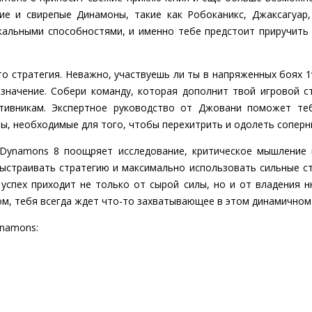
ие и свирепые Динамоны, такие как Робоканикс, Джаксагуар, 
альными способностями, и именно тебе предстоит приручить и
то стратегия. Неважно, участвуешь ли ты в напряженных боях 
значение. Собери команду, которая дополнит твой игровой ст
тивникам. Экспертное руководство от Джовани поможет те
ы, необходимые для того, чтобы перехитрить и одолеть соперн
 Dynamons 8 поощряет исследование, критическое мышление 
ыстраивать стратегию и максимально использовать сильные с
успех приходит не только от сырой силы, но и от владения 
м, тебя всегда ждет что-то захватывающее в этом динамичном
ynamons: