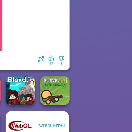
27
5
WEBGL ИГРЫ
Bloxd.io
Survev.io