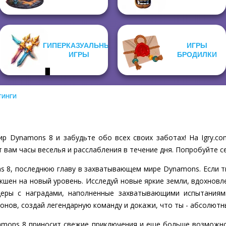
ГИПЕРКАЗУАЛЬНЫЕ
ИГРЫ
ИГРЫ
БРОДИЛКИ
ТИНГИ
р Dynamons 8 и забудьте обо всех своих заботах! На Igry.
 вам часы веселья и расслабления в течение дня. Попробуйте с
s 8, последнюю главу в захватывающем мире Dynamons. Если 
экшен на новый уровень. Исследуй новые яркие земли, вдохнов
еры с наградами, наполненные захватывающими испытаниям
нов, создай легендарную команду и докажи, что ты - абсолют
amons 8 приносит свежие приключения и еще больше возможно