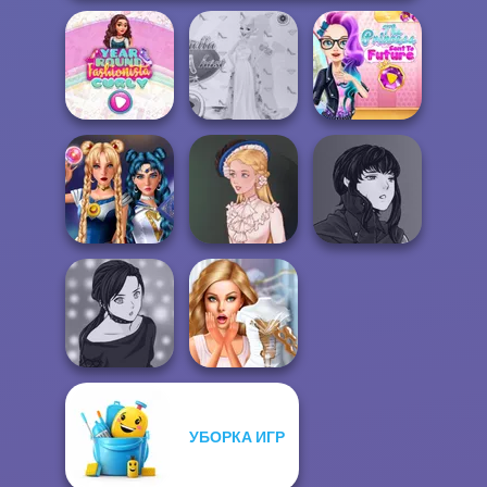
The Princess
Year Round
Princess Gala
Sent To The
Fashionista Curly
Host
Futur...
Manga Creator
Sailor Moon And
Vampire Hunter
Friends Cosmic...
Victorian Alice
P...
УБОРКА ИГР
Manga Creator -
Bridezilla: Prank
Rebels Page 2
The Bride