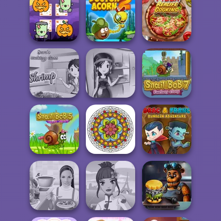
Witch's Potion
Ingredient Matc...
Troll Boxing
Spooky Sort It!
Scary Memory
Pizza Real Life
Halloween
Doctor Acorn 2
Cooking
Sara's Cooking
Sara's Cooking
Class:
Class - Garlic...
Thanksgi...
Snail Bob 7
Mandala
Snail Bob 5
Coloring Book
Drac & Franc