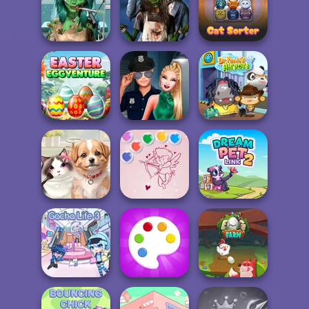
Winx Paint Fairy
Online Selfie
Elven Makeover
Color
Stories
Ghoulish To
Gorgeous Cool
Zombie
Zomb...
Romance
Cat Sorter Puzzle
Easter
Style Police
Eggventure
Officer
Dr. Panda Airport
Bubble Shooter
Pet Salon
Valentine
Dream Pet Link 2