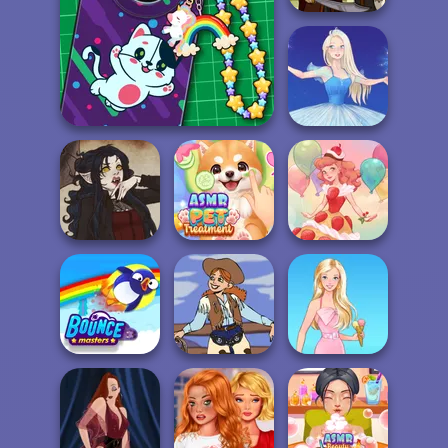
Firebender Zuko
DIY Phone Case Shop
Ice Ballerina
ASMR Pet
Gothic Heroine
Treatment
Dessert Girl
Bouncemasters
Cowgirl
Barbie