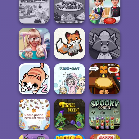
Xmas Sliding
Fireblob Winter
Winter Clash 3D
Puzzles
Papa's
Papa's Freezeria
Cupcakeria
Cooking Frenzy
Nerd To Popular
Makeover Mania
Cross Stitch
Trash Factory
Halloween
Find Cat 2
Find Cat
Pizzeria