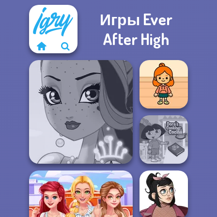
Игры Ever
After High
TB Avataria Life
Girl
Dora Cooking in
Fairy Tale High
la Cucina