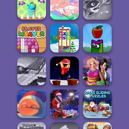
Gacha Life 3
Fun Colors
Egg Farm
Organization
Fish Stab Getting
Bouncing Chick
Princess
Big
Beaver Weaver
Pixel Christmas
Apple Worm
Parkour Block
BFFs Weirdcore
Snow Ride 3D
Xmas Special
Aesthetic