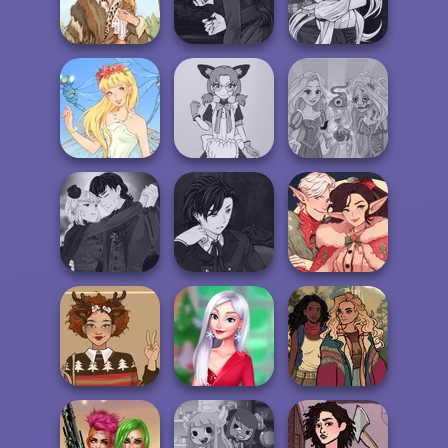
Chibi Doll: Avatar
Hotel Fever
Creator
Victorian Alice
Tycoon
Manga Creator
Manga Creator
Vampire Hunter
Vampire Hunter
Grimm Beauty
P...
P...
Tokyo Mew Mew
Rapunzel
Thumbelina
Creator
Zombie Curse
Manga Creator
Manga Creator
Vampire Hunter
Vampire Hunter
Santa's
P...
P...
Workshop