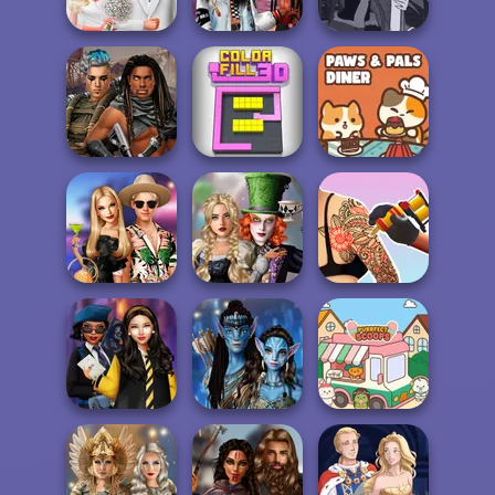
Food Chef
Date
Wedding
Babs' Spring
Fashionistas'
Manga Creator -
Wedding
Faceoff
Fantasy World...
Cyberpunk
Paws & Pals
Guardians
Color Fill 3D
Diner
Alice and
BFFs' Birthday
Friends:
Tattoo Master 3D:
Bash For Babs
Enchanted W...
Crazy Art
Hogwarts
Avatar Na'vi