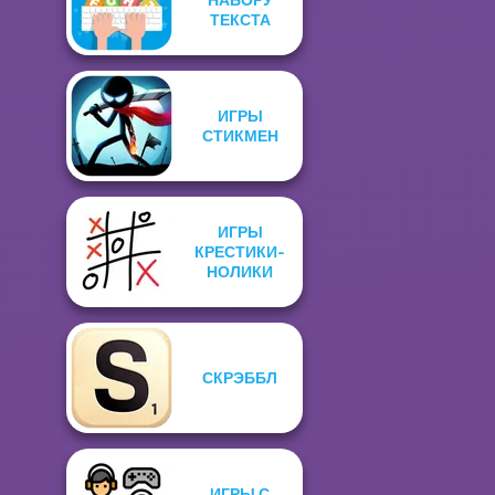
ТЕКСТА
ИГРЫ
СТИКМЕН
ИГРЫ
КРЕСТИКИ-
НОЛИКИ
СКРЭББЛ
ИГРЫ С