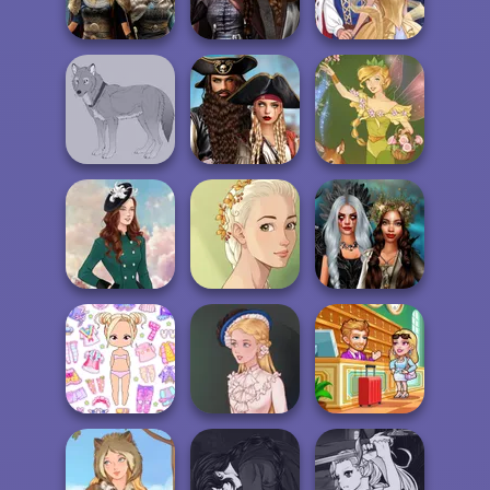
Princesses
Warriors Saga
Purr-fect Scoops
Norse
Medieval
Goddesses
Princesses
Sun Dress
Romance Of The
Seven Seas
Wolf Maker
Pira...
Vintage Fairy
Natural Girl
Enchanted
Kate Middleton
Portrait
Realms