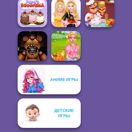
Fashion
Designer World
Whats For Dinner
Tour
FNAF Burger
Papa's
Diva Vs Mystery
Hamburger
Scooperia
Boxes
Cooking Mania
АНИМЕ ИГРЫ
FNAF: Night at
Summer Picnic
the Dentist
Date
ДЕТСКИЕ
ИГРЫ