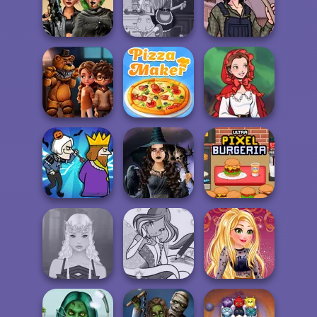
Ugly Winter
My Christmas
Sweater
Party Prep
Into the Wild
Cyberpunk
Weekend at the
Shieldmaidens
Devilish Cooking
Overlook
FNAF Horror At
Little Red Riding
Home
The Pizza Maker
Hood
Mystic Coven The
Ultra Pixel
Murder
Sisterhood of...
Burgeria