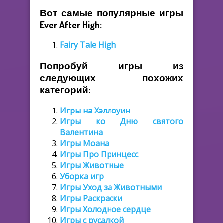
Вот самые популярные игры
Ever After High:
Fairy Tale High
Попробуй игры из
следующих похожих
категорий:
Игры на Хэллоуин
Игры ко Дню святого
Валентина
Игры Моана
Игры Про Принцесс
Игры Животные
Уборка игр
Игры Уход за Животными
Игры Раскраски
Игры Холодное сердце
Игры с русалкой