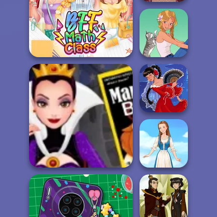
Casual Icon
Maker
BFF Math Class
A Girl And Her Pet
Flamenco Dancer
Evil Queen's Revenge
Folklore Fashion