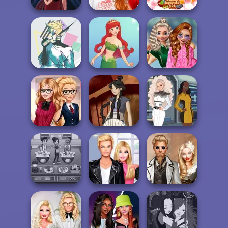
Bestie To The
Rescue Breakup
ASMR Beauty
Pin-up Jessica
P...
Japanese Spa
Hunter:
School
Nonbinary
Popularity
Demon
Cute Mermaid
Challenge
Back To School
Waterbender:
Trekkie Meiker
Fashionistas
Katara
F/F
Cooking Cafe
Roomies Blind
Steampunk