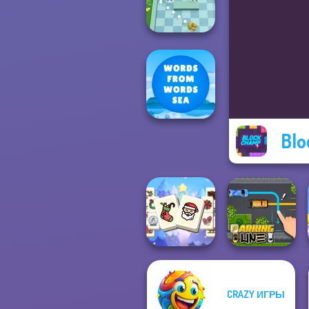
Puzzle
Break n Bounce
Blo
Words From
Words: Sea
Mahjong
CRAZY ИГРЫ
Christmas
Holiday
Parking Line