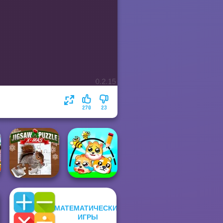
270
23
МАТЕМАТИЧЕСКИЕ
Jigsaw Puzzle
ИГРЫ
XMas
Protect My Dog 3