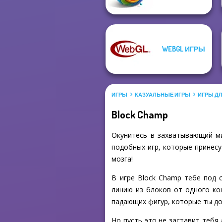
WEBGL ИГРЫ
ИГРЫ
КАЗУАЛЬНЫЕ ИГРЫ
ИГРЫ Д
Block Champ
Окунитесь в захватывающий ми
подобных игр, которые принесу
мозга!
В игре Block Champ тебе под 
линию из блоков от одного ко
падающих фигур, которые ты до
Но пусть это не заставит тебя 