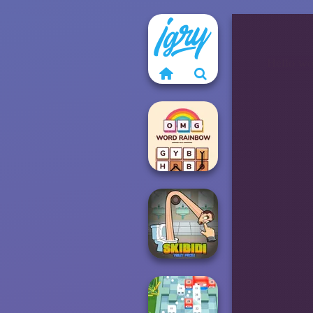
OMG Word
Rainbow
Skibidi Toilet