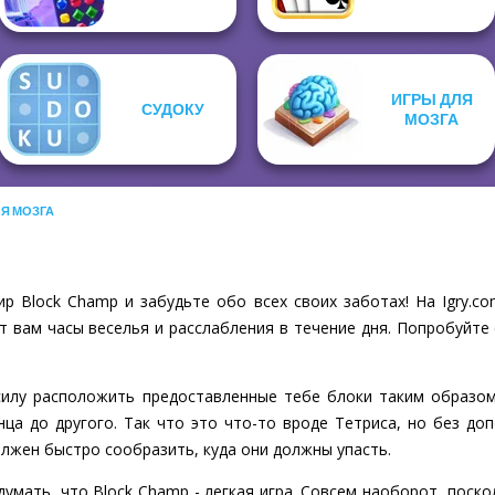
ИГРЫ ДЛЯ
СУДОКУ
МОЗГА
ЛЯ МОЗГА
р Block Champ и забудьте обо всех своих заботах! На Igry.
т вам часы веселья и расслабления в течение дня. Попробуйте 
силу расположить предоставленные тебе блоки таким образо
нца до другого. Так что это что-то вроде Тетриса, но без до
лжен быстро сообразить, куда они должны упасть.
думать, что Block Champ - легкая игра. Совсем наоборот, поск