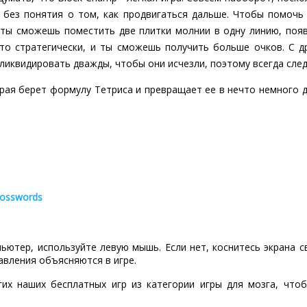
 без понятия о том, как продвигаться дальше. Чтобы помочь 
и ты сможешь поместить две плитки молнии в одну линию, поя
то стратегически, и ты сможешь получить больше очков. С д
 ликвидировать дважды, чтобы они исчезли, поэтому всегда сле
орая берет формулу Тетриса и превращает ее в нечто немного др
rosswords
пьютер, используйте левую мышь. Если нет, коснитесь экрана 
авления объясняются в игре.
гих наших бесплатных игр из категории игры для мозга, что