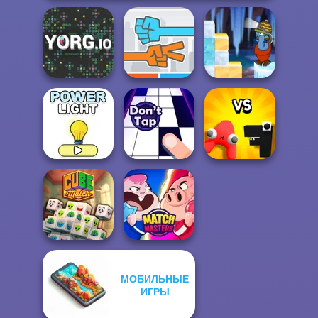
Gold Strike Icy
YORG.io
Roshambo
Cave
Alphabet: Merge
Power Light
Don't Tap
And Fight
МОБИЛЬНЫЕ
ИГРЫ
Cube Match
Match Masters