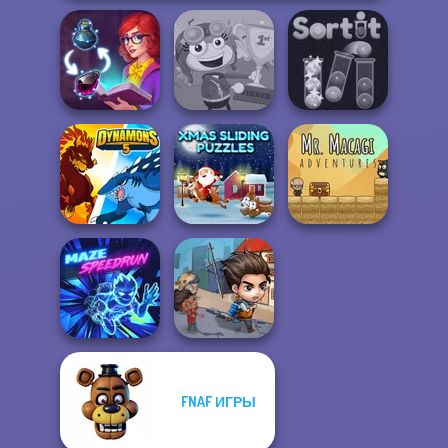
Sorting Sorcery
Poptropica
Sort It
Xmas Sliding
Mr. Macagi
Dynamons 5
Puzzles
Adventures
FNAF ИГРЫ
Last Day On Earth
Maze Speedrun
Survival