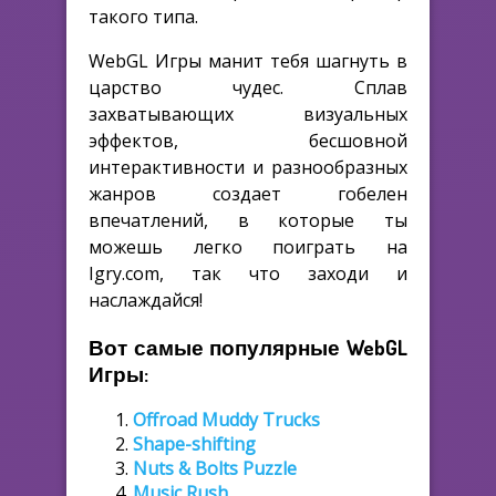
такого типа.
WebGL Игры манит тебя шагнуть в
царство чудес. Сплав
захватывающих визуальных
эффектов, бесшовной
интерактивности и разнообразных
жанров создает гобелен
впечатлений, в которые ты
можешь легко поиграть на
Igry.com, так что заходи и
наслаждайся!
Вот самые популярные WebGL
Игры:
Offroad Muddy Trucks
Shape-shifting
Nuts & Bolts Puzzle
Music Rush