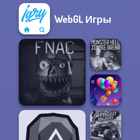
WebGL Игры
Monster Hell:
Zombie Arena
Five Nights At Christmas
Balloon Match 3D