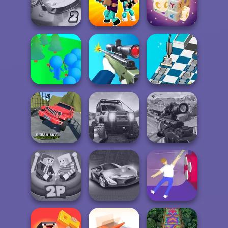
Alphabet: Merge
Merge 2048 Gun
Super Hero
And Fight
Rush
Driving School
Ultimate Flying
Noob vs Pro
Car 2
Challenge
Mystic Mahjong
Crowd
Dusty Maze
Lumberjack
Sniper Shooter 2
Hunter
Indian SUV
Offroad
Sniper Combat
Simulator
Offroad Life 3D
3D