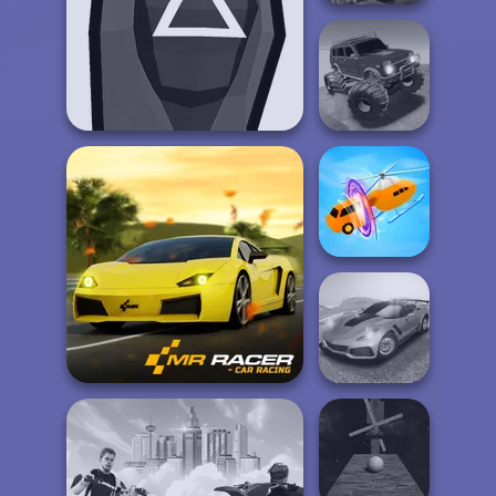
Offroad Island
Offroad Muddy
Squid Battle Simulator
Trucks
Shape-shifting
Madness Driver
Mr. Racer
Vertigo City