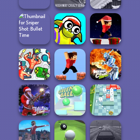
Cursed Dreams
Escape
Driving 3D
Ultimate Flying
Highway Crazy
Car
Bike
Snow Ride 3D
Sniper Shot:
Funny Blade &
Parkour Block
Bullet Time
Magic
Xmas Special
Moon Clash
Funny Shooter 2
Parkour Block 3D
Heroes