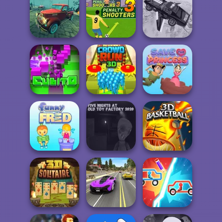
City Driver:
Destroy Car
FNF Music 3D
Eco Recycler
Halloween
Lonely Road
Penalty Shooters
Racing
3
Flying Police Car
Save The
Cubito
Crowd Run 3D
Princess
Five Nights at Old
Funny Fred
Toy Factory...
3D Basketball