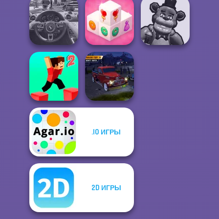
Offroad Masters
Flipper Dunk 3D
Turn Turn
Challenge
Mahjong 3D
Huggy Wuggy
Traffic Jam 3D
Candy
Shooter
.IO ИГРЫ
Parking Fury 3D:
Parkour Block 2
Bounty Hunter
2D ИГРЫ