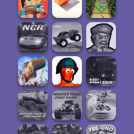
Ragdoll Arena 2
Player
Grand Cyber City
Balance It
Noob: Zombie
Folding Blocks
Prison Escape
Puzzle
Bubble Fall
Funny Mad
Zombies
Night City Racing
Racing
Shooter
Construction
Night OffRoad
Ramp Jumping
Funny Shooter
Cargo