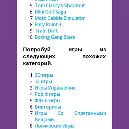
Tom Clancy's Shootout
Mini Golf Saga
Moto Cabbie Simulator
Rally Point 3
Train Drift
Boxing Gang Stars
Попробуй игры из
следующих похожих
категорий:
2D игры
.io игры
Игры Управление
Pop It игры
Флэш-игры
Викторины
Игры Со Спрятанными
Вещами
Логические Игры