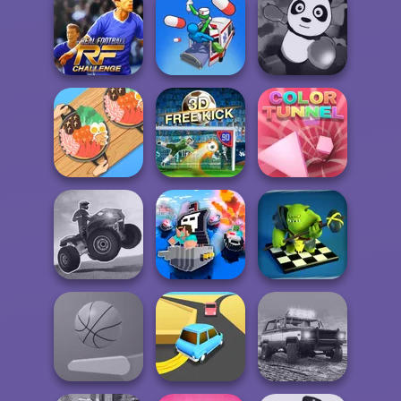
Street Car Race
3D Solitaire
Ultimate
Draw Car Fight
Real Football
Challenge
Healing Driver
Pet Party
Hot Pot Rush
Free Kick Classic
Color Tunnel
Checkers RPG:
ATV Ultimate
Online PvP
OffRoad
Noob vs Cops
Battl...