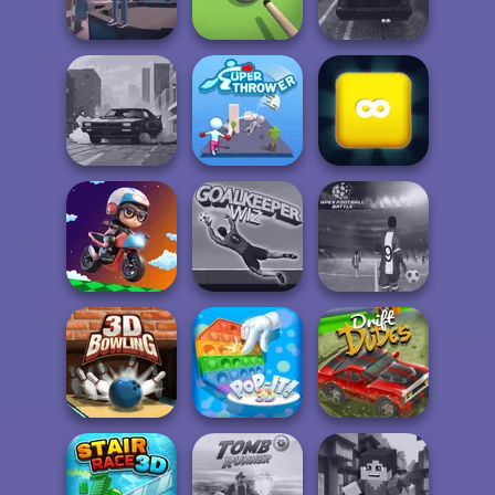
Winter Clash 3D
Green Ball
Break n Bounce
Backflip Maniac
Pool Master 3D
Highway Traffic
Merge Block
City Rider
Super Thrower
2048
Apex Football
Moto Boss
Goalkeeper Wiz
Battle