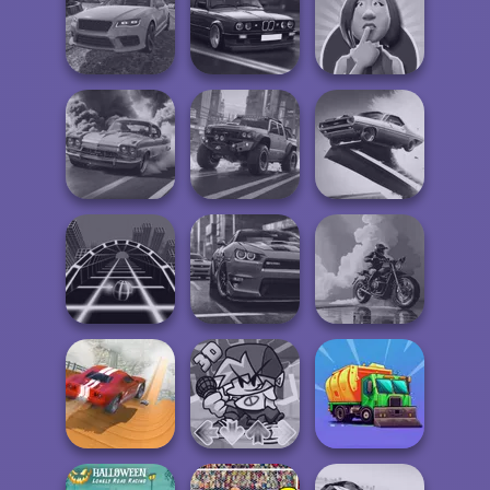
Monster Truck
Monster Truck
Offroad Moto
Crazy Racing 2
Crazy Racing
Mania
Real Drift
Highway Cars
Yes or No
Multiplayer
Traffic Racer
Challenge
Agame: Stunt
3D Car Simulator
4x4 Offroader
Cars
3D Moto
Ball Surfer 3D
Real City Driver
Simulator 2