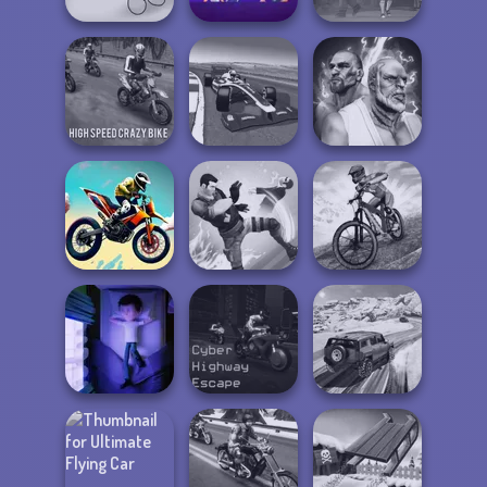
Boxing Gang
Power
Stars
Badminton
Vortex 9
High Speed Crazy
Grand Extreme
Fighter Legends
Bike
Racing
Duo
MX Offroad
Bike Jump
Gang Brawlers
Master
Cyber Highway
SUV Snow