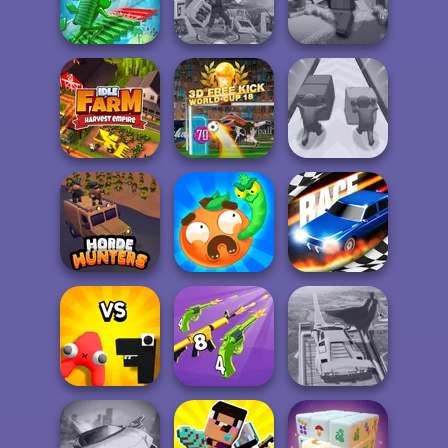
3D Bowling
Pop It! 3D
Drift Dudes
Stair Race 3D
Tomb Runner
Minicraft
3D Free Kick
Idle Farm
World Cup 18
Push The Colors
Worm Out: Brain
Horde Hunters
Teaser Games
Drag Race 3D