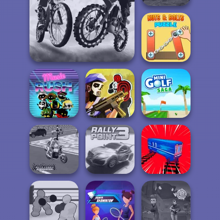
Roller Baller
City Bike Racing
Nuts & Bolts
Champion
Puzzle
Tom Clancy's
Music Rush
Shootout
Mini Golf Saga
Moto Cabbie
Simulator
Rally Point 3
Train Drift