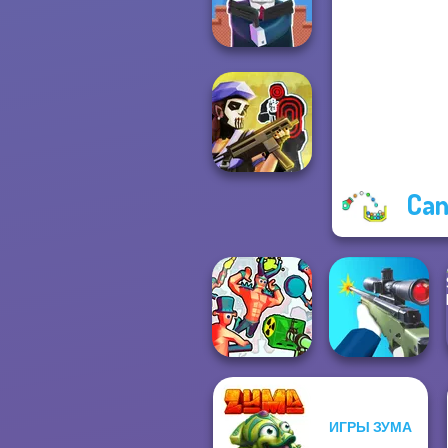
Highway Traffic
Cameraman vs
Toilets Puzzle
Can
Tom Clancy's
Shootout
ИГРЫ ЗУМА
Funny Shooter 2
Sniper Shooter 2