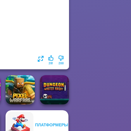
391
200
ПЛАТФОРМЕРЫ
Minecraft Pixel
Dungeon Master
Warfare
Knight