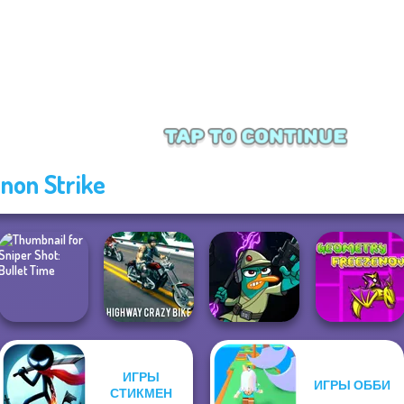
non Strike
Geometry Dash:
ИГРЫ
ИГРЫ ОББИ
Sniper Shot:
Highway Crazy
Agent P Rebel
FreezeNova
СТИКМЕН
Bullet Time
Bike
Spy
Game