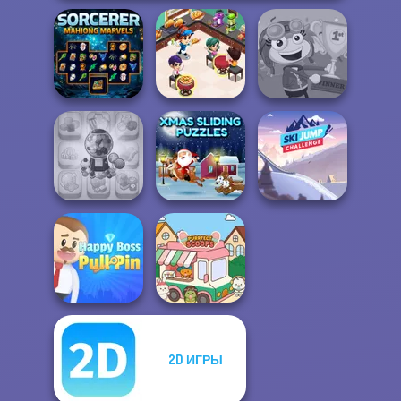
Cooking
Sorcerer
Restaurant
Mahjong Marvels
Kitchen
Poptropica
Candy Shop
Xmas Sliding
Ski Jump
Merge
Puzzles
Challenge
2D ИГРЫ
Happy Boss Pull
Pin
Purr-fect Scoops