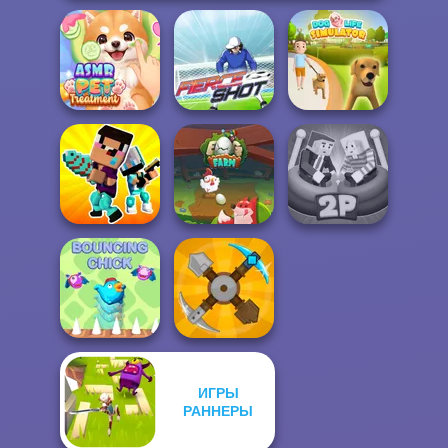
ASMR Pet
Dog Life
Treatment
Fierce Shot
Simulator
Noob vs Pro
Ragdoll Arena 2
Challenge
Egg Farm
Player
ИГРЫ
РАННЕРЫ
Bouncing Chick
Craft Drill