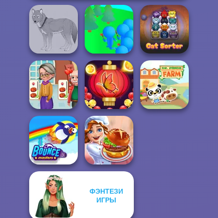
Crowd
Wolf Maker
Lumberjack
Cat Sorter Puzzle
Cooking
Bubble Shooter
Madness
Butterfly
Dr. Panda Farm
ФЭНТЕЗИ
ИГРЫ
Bouncemasters
Cooking Festival