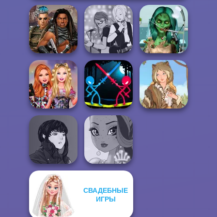
Ghoulish To
Cyberpunk
Manga Creator -
Gorgeous Cool
Guardians
Rebels Page 1
Zomb...
Bestie Birthday
Stick Duel:
Surprise
Medieval Wars
Grimm Beauty
СВАДЕБНЫЕ
Manga Creator
Vampire Hunter
ИГРЫ
P...
Fairy Tale High