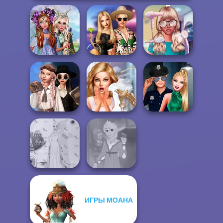
Princesses
Fantasy
BFFs' Birthday
Nerd To Popular
Makeover
Bash For Babs
Makeover Mania
Wednesday's
Breakup
Bridezilla: Prank
Style Police
Handbook
The Bride
Officer
ИГРЫ МОАНА
Princess Gala
Rapunzel
Host
Fashion