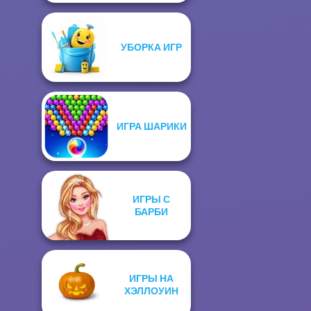
УБОРКА ИГР
ИГРА ШАРИКИ
ИГРЫ С
БАРБИ
ИГРЫ НА
ХЭЛЛОУИН