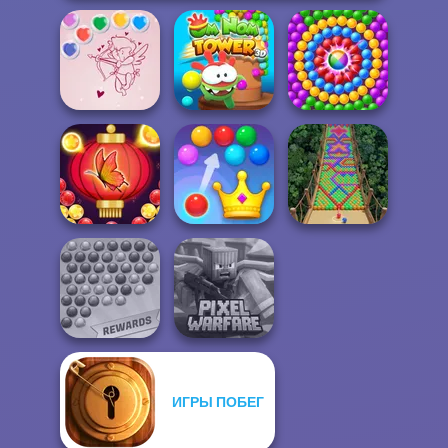
Bubble Shooter
Om Nom Tower
Valentine
3D
Pop Adventure
Bubble Shooter
Royal Bubble
Butterfly
Blast
Bubble Fall
ИГРЫ ПОБЕГ
Bubble Shooter
Minecraft Pixel
Extreme
Warfare