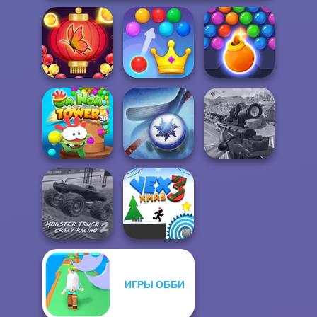
Bubble Shooter
Royal Bubble
Bubble Shooter
Butterfly
Blast
HD 3
Om Nom Tower
Sniper Combat
3D
Air Hockey Cup
3D
ИГРЫ ОББИ
Monster Truck
Crazy Racing 2
Vex 3 Xmas