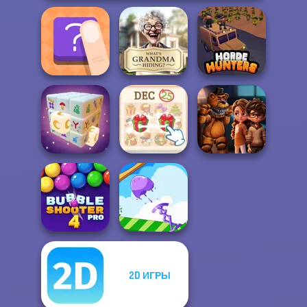
What Is Grandma
The Shape
Hiding
Horde Hunters
KrisMas Mahjong
FNAF Horror At
Mystic Mahjong
2
Home
2D ИГРЫ
Bubble Shooter
Pro 4
Mini Springs