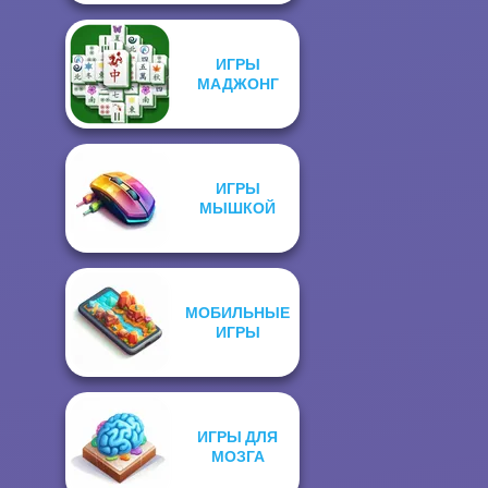
ИГРЫ
МАДЖОНГ
ИГРЫ
МЫШКОЙ
МОБИЛЬНЫЕ
ИГРЫ
ИГРЫ ДЛЯ
МОЗГА