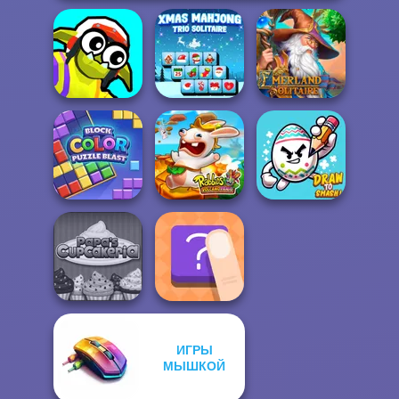
Funny Blade &
Xmas Mahjong
Emerland
Magic
Trio Solitaire
Solitaire
Block Color
Rabbids Volcano
Puzzle Blast
Panic
Draw To Smash!
ИГРЫ
Papa's
МЫШКОЙ
Cupcakeria
The Shape