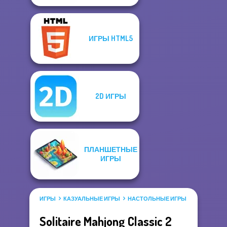
ИГРЫ HTML5
2D ИГРЫ
ПЛАНШЕТНЫЕ
ИГРЫ
ИГРЫ
КАЗУАЛЬНЫЕ ИГРЫ
НАСТОЛЬНЫЕ ИГРЫ
ИГРЫ МАД
Solitaire Mahjong Classic 2