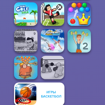
Royal Bubble
Mini Golf Saga
Soccer Random
Blast
Super Soccer
Falling Art
Noggins
Ragdoll
Christmas
Simulator
Muscle Clicker 2
ИГРЫ
Save Baby
Capybaras: Pull
БАСКЕТБОЛ
Boxing Gang
Pin
Stars