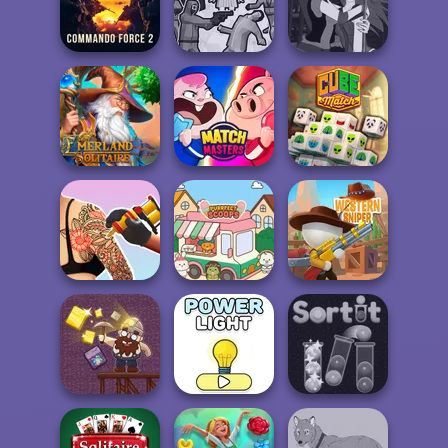
Minecraft Pixel
Image
Warfare
Crossword
Teeth Runner
Commando
Squid Battle
Manga Creator -
Force 2
Simulator
Fantasy World...
Emerland
Solitaire
Match Masters
Cube Match
Tattoo Master 3D:
Crazy Art
Purr-fect Scoops
Western Sniper