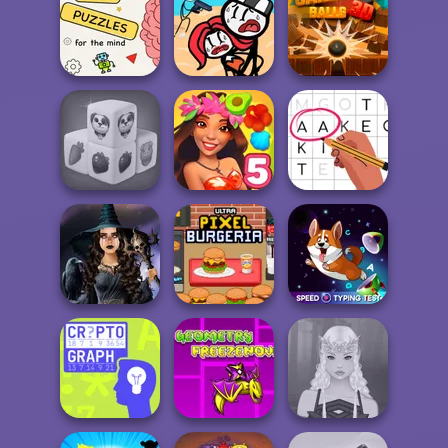
Block Dropping
Merge
Murder
Happy Glass
Brain Puzzles
Stickman
Quests
Jailbreak Story
Cannon Balls 3D
Farm Mahjong
3D
Hawaii Match 5
Letters Match
Mystic Coven The
Ultra Pixel
Speed Typing
Sisterhood of...
Burgeria
Test