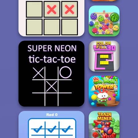
TicTacToe
Tic Tac Toe 4 Player
Fruit Party
Color Fill 3D
Om Nom Tower
Super Neon TicTacToe
3D