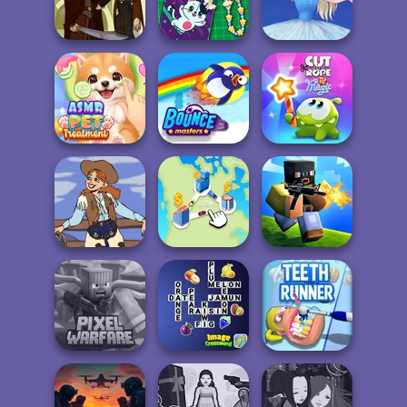
Quizmania: Trivia
Cut The Rope:
Game
Time Travel
Veck.io
DIY Phone Case
Firebender Zuko
Shop
Ice Ballerina
ASMR Pet
Cut The Rope
Treatment
Bouncemasters
Magic
Cowgirl
State Connect
Poxel.io