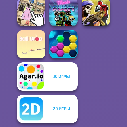
Sorcerer
Wipe Insight
Mahjong Marvels
Master
Pocket Parking
Tom Clancy's
Organize It
Music Rush
Shootout
.IO ИГРЫ
Ball Drop
Puzzle Fever
2D ИГРЫ