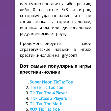
вам нужно поставить либо крестик,
либо 0 на сетке 3х3, и игрок,
которому удастся разместить три
своих знака в горизонтальном,
вертикальном или диагональном
ряду, выигрывает раунд.
Продемонстрируйте свои
стратегические навыки в играх
крестики-нолики на Igry.com!
Вот самые популярные игры
крестики-нолики:
Super Neon TicTacToe
Treze Tic Tac Toe
Tic Tac Toe 4 Player
Tick Cross 2 Players
Tic Tac Toe Math
XOX Tic Tac Toe