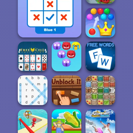
Train Miner
Royal Bubble
Tick Cross 2 Players
Blast
Emoji Bubble
Free Cell Solitaire
Shooter
Free Words
Word Search
Unblock It
Patterns Link