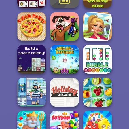
Solitaire Classic
Pyramid Solitaire
Golf Field
Klondike Classic
Solitaire
Draw Parking
Viking Escape
Pizza Party
Duck Hunter
Tropical Merge
The Final Earth 2
Merge Defense
Bubble Sorting
Idle Food Empire
Holiday