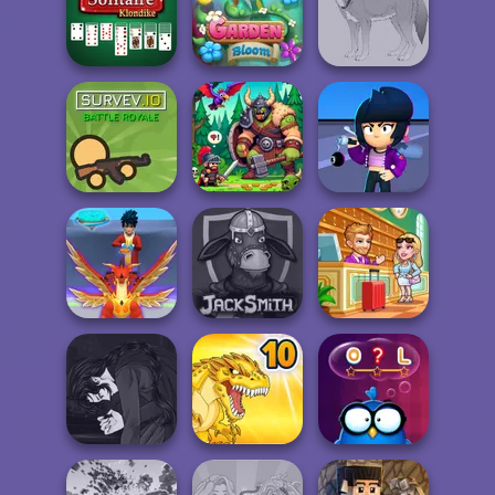
Gold Mine
Power Light
Sort It
Solitaire
Klondike
Garden Bloom
Wolf Maker
Brawl Stars
Survev.io
Dragon Hunter
Sound
Hotel Fever
Mystical Blade 3D
Jacksmith
Tycoon