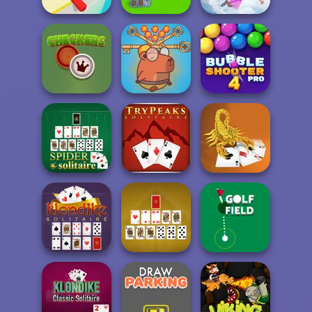
Falling Art
My Garden
Ragdoll
Fun Race 3D
Journey
Simulator
Save Baby
Capybaras: Pull
Bubble Shooter
Checkers
Pin
Pro 4
Scorpion
Spider Solitaire
Tripeaks Solitaire
Solitaire
Klondike