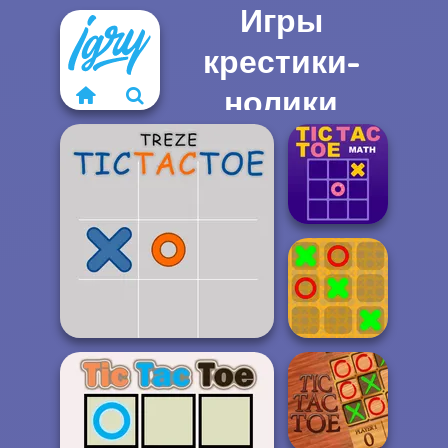
Игры
крестики-
нолики
Tic Tac Toe Math
Treze Tic Tac Toe
XOX Tic Tac Toe