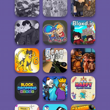
Manga Creator
Vampire Hunter
P...
Dynamons 10
Words with Owl
Carnage Battle
Rapunzel
Arena
Zombie Curse
Vectaria.io
Manga Creator
Vampire Hunter
P...
Elevator Fight
Bloxd.io
FNAF Horror At
Dynamons 6
Deadshot.io
Home