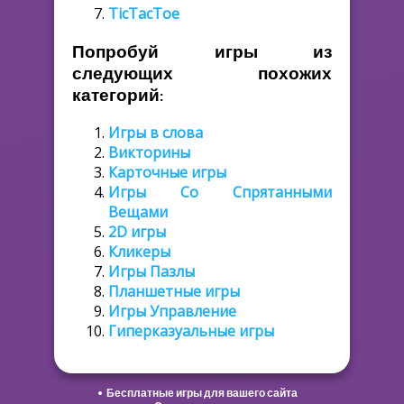
TicTacToe
Попробуй игры из
следующих похожих
категорий:
Игры в слова
Викторины
Карточные игры
Игры Со Спрятанными
Вещами
2D игры
Кликеры
Игры Пазлы
Планшетные игры
Игры Управление
Гиперказуальные игры
Бесплатные игры для вашего сайта