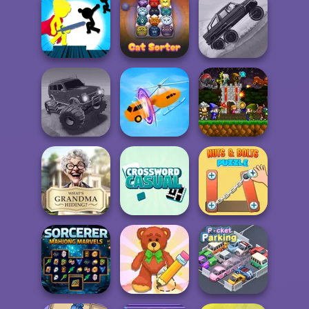
Geometry Dash:
FreezeNova
Cryptograph
Game
Elven Makeover
Stickman The
Hill Climbing
Flash
Cat Sorter Puzzle
Mania
Offroad Muddy
Mini Guardians
Trucks
Shape-shifting
Castle Defense
What Is Grandma
Casual
Nuts & Bolts
Hiding
Crossword
Puzzle