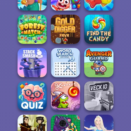
Inc.
Crossword
Fruit Connect 2
Fish Story
Skydom
Candy Riddles
Gold Digger
Forest Match
FRVR
Find the Candy
Word Search
Stack Smash
Universe 2
Avenger Guard